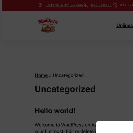
Beckerstr. 4
,
12157
Berlin
030-85600861
030-856
Online
Home
»
Uncategorized
Uncategorized
Hello world!
Welcome to WordPress on Azure Sites. This is
your first post. Edit or delete it, then start writi