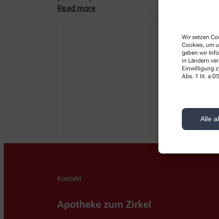
Read more
Wir setzen Coo
Cookies, um u
geben wir Inf
in Ländern ve
Einwilligung z
Abs. 1 lit. a
Alle a
Kontakt
Apotheke zum Zirkel