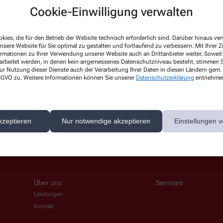
Cookie-Einwilligung verwalten
kies, die für den Betrieb der Website technisch erforderlich sind. Darüber hinaus v
nsere Website für Sie optimal zu gestalten und fortlaufend zu verbessern. Mit Ihrer
Hello world!
ormationen zu Ihrer Verwendung unserer Website auch an Drittanbieter weiter. Soweit
rarbeitet werden, in denen kein angemessenes Datenschutzniveau besteht, stimmen Si
ur Nutzung dieser Dienste auch der Verarbeitung Ihrer Daten in diesen Ländern gem. 
Welcome to WordPress on Azure Si
 DSGVO zu. Weitere Informationen können Sie unserer
Datenschutzerklärung
entnehme
start writing!
Mehr lesen
kzeptieren
Nur notwendige akzeptieren
Einstellungen v
Über uns
Services
Leistungen
Kontakt