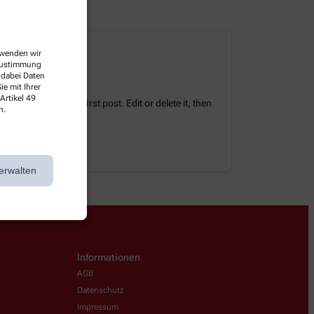
erwenden wir
 Zustimmung
 dabei Daten
e mit Ihrer
Artikel 49
tes. This is your first post. Edit or delete it, then
n.
erwalten
Informationen
AGB
Datenschutz
Impressum