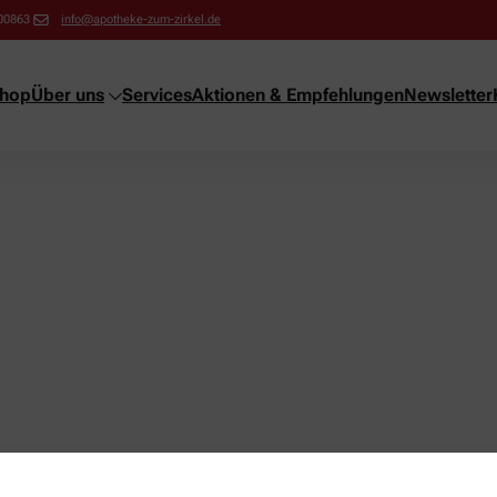
00863
info@apotheke-zum-zirkel.de
shop
Über uns
Services
Aktionen & Empfehlungen
Newsletter
ng!