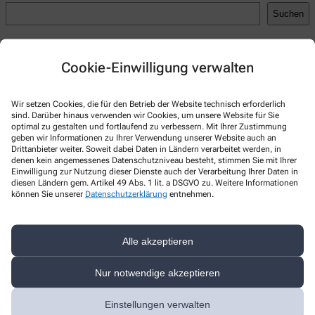
Suchen
Recent Posts
Cookie-Einwilligung verwalten
Hello world!
Recent Comments
Wir setzen Cookies, die für den Betrieb der Website technisch erforderlich
sind. Darüber hinaus verwenden wir Cookies, um unsere Website für Sie
A WordPress Commenter
zu
Hello world!
optimal zu gestalten und fortlaufend zu verbessern. Mit Ihrer Zustimmung
geben wir Informationen zu Ihrer Verwendung unserer Website auch an
Drittanbieter weiter. Soweit dabei Daten in Ländern verarbeitet werden, in
denen kein angemessenes Datenschutzniveau besteht, stimmen Sie mit Ihrer
Einwilligung zur Nutzung dieser Dienste auch der Verarbeitung Ihrer Daten in
diesen Ländern gem. Artikel 49 Abs. 1 lit. a DSGVO zu. Weitere Informationen
Kontakt
können Sie unserer
Datenschutzerklärung
entnehmen.
Apotheke zum Zirkel
Alle akzeptieren
Beckerstr. 4
,
12157
Berlin
030-85600861
Nur notwendige akzeptieren
030-85600863
Einstellungen verwalten
info@apotheke-zum-zirkel.de