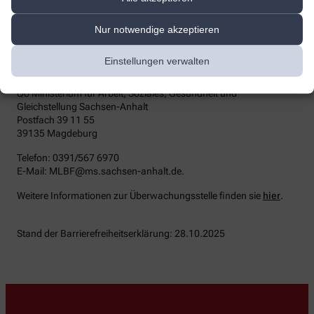
die zuständige Durchsetzungsstelle wenden. Die
Durchsetzungsstelle unterstützt Sie dabei, ihre Rechte geltend zu
machen. Sie können sich auch an die
Nur notwendige akzeptieren
Marktüberwachungsbehörde wenden:
Einstellungen verwalten
MLBF - Marktüberwachungsstelle der Länder für die
Barrierefreiheit von Produkten und Dienstleistungen
c/o Ministerium für Arbeit, Soziales, Gesundheit und
Gleichstellung Sachsen-Anhalt
Postfach 39 11 55
39135 Magdeburg
Telefon: 0391/567 6970
E-​Mail: MLBF@ms.sachsen-​anhalt.de.
Weitere Informationen zur Überwachungsstelle finden sie
hier
.
Stand der Barrierefreiheitserklärung: 28.10.2025