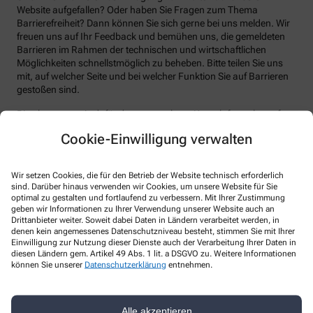
Website aufgefallen? Oder haben Sie Fragen zum Thema
Barrierefreiheit? Dann können Sie sich gerne bei uns melden. Wir
freuen uns auf Ihr Feedback und bemühen uns, die gemeldeten
Barrieren im Rahmen der technischen und wirtschaftlichen
Möglichkeiten schnellstmöglich zu beheben. Bitte teilen Sie uns
mit, auf welcher Seite und bei welcher Funktion Sie auf Barrieren
gestoßen sind.
Bitte benutzen sie dafür das vorgesehene Kontaktformular auf
unserer Website. Sie können uns auch über folgende Wege die
Cookie-Einwilligung verwalten
von Ihnen gefundenen Barrieren melden:
E-Mail: info@apotheke-zum-zirkel.de
Wir setzen Cookies, die für den Betrieb der Website technisch erforderlich
Telefon: 030-85600861
sind. Darüber hinaus verwenden wir Cookies, um unsere Website für Sie
optimal zu gestalten und fortlaufend zu verbessern. Mit Ihrer Zustimmung
Telefax: 030-85600863
geben wir Informationen zu Ihrer Verwendung unserer Website auch an
Drittanbieter weiter. Soweit dabei Daten in Ländern verarbeitet werden, in
Postanschrift: Beckerstr. 4 12157 Berlin
denen kein angemessenes Datenschutzniveau besteht, stimmen Sie mit Ihrer
Einwilligung zur Nutzung dieser Dienste auch der Verarbeitung Ihrer Daten in
Durchsetzungsverfahren und
diesen Ländern gem. Artikel 49 Abs. 1 lit. a DSGVO zu. Weitere Informationen
Marktüberwachungsbehörde
können Sie unserer
Datenschutzerklärung
entnehmen.
Sollten Sie auf Mitteilungen oder Anfragen zur Barrierefreiheit
keine zufriedenstellenden Antworten erhalten, können Sie sich an
Alle akzeptieren